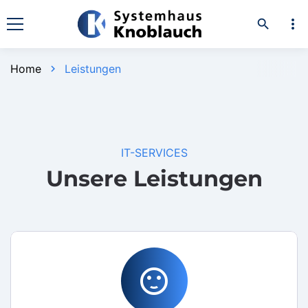
more_vert
search
Home
Leistungen
chevron_right
IT-SERVICES
Unsere Leistungen
sentiment_satisfied