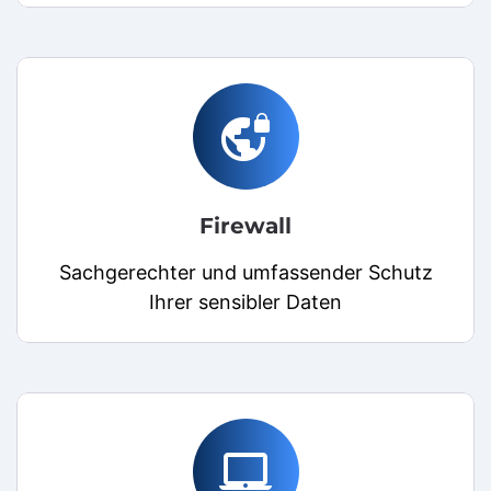
vpn_lock
Firewall
Sachgerechter und umfassender Schutz
Ihrer sensibler Daten
laptop_mac