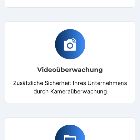
linked_camera
Videoüberwachung
Zusätzliche Sicherheit Ihres Unternehmens
durch Kameraüberwachung
folder_open