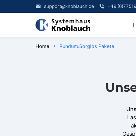
support@knoblauch.de
+49 (0)7751
email
phone_in_talk
Home
Rundum.Sorglos Pakete
chevron_right
Unse
Uns
Las
ak
Gesp