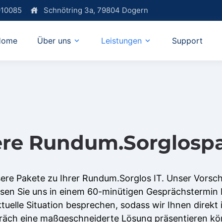
910085
Schnötring 3a, 79804 Dogern
house
Home
Über uns
Support
expand_more
expand_more
Leistungen
re Rundum.Sorglosp
ere Pakete zu Ihrer Rundum.Sorglos IT. Unser Vorsch
sen Sie uns in einem 60-minütigen Gesprächstermin 
tuelle Situation besprechen, sodass wir Ihnen direkt
räch eine maßgeschneiderte Lösung präsentieren kö