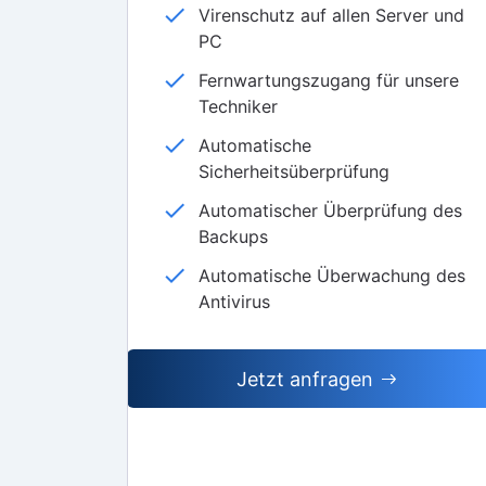
check
Virenschutz auf allen Server und
PC
check
Fernwartungszugang für unsere
Techniker
check
Automatische
Sicherheitsüberprüfung
check
Automatischer Überprüfung des
Backups
check
Automatische Überwachung des
Antivirus
Jetzt anfragen