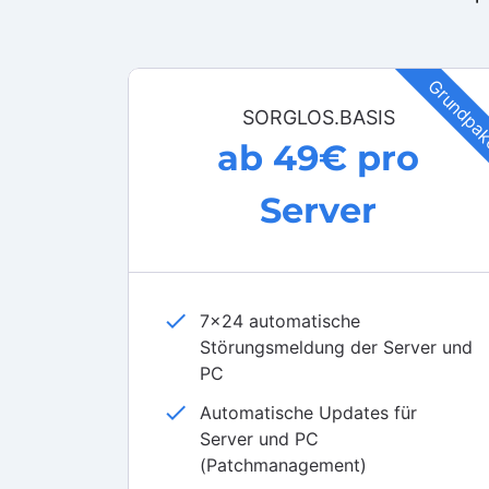
Grundpa
SORGLOS.BASIS
ab 49€ pro
Server
check
7x24 automatische
Störungsmeldung der Server und
PC
check
Automatische Updates für
Server und PC
(Patchmanagement)