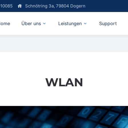
910085
Schnötring 3a, 79804 Dogern
house
Home
Über uns
Leistungen
Support
expand_more
expand_more
WLAN