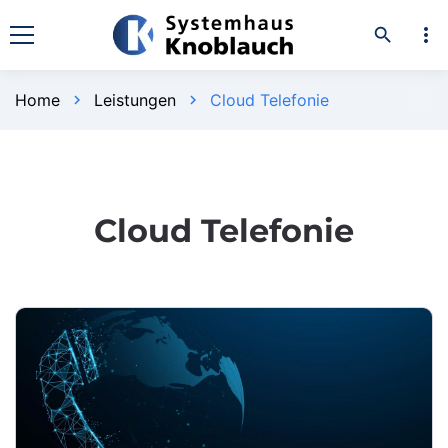
more_vert
search
Home
Leistungen
Cloud Telefonie
chevron_right
chevron_right
Cloud Telefonie