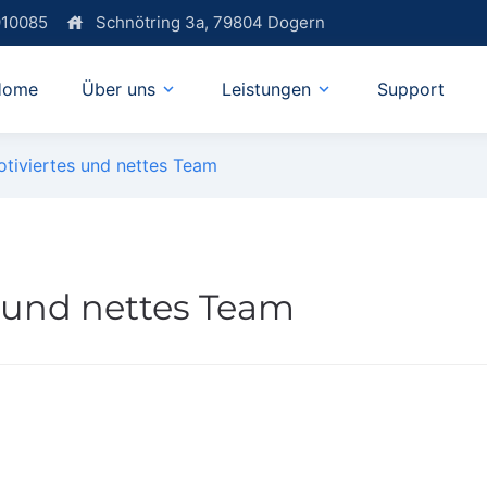
910085
Schnötring 3a, 79804 Dogern
house
Home
Über uns
Leistungen
Support
expand_more
expand_more
tiviertes und nettes Team
 und nettes Team