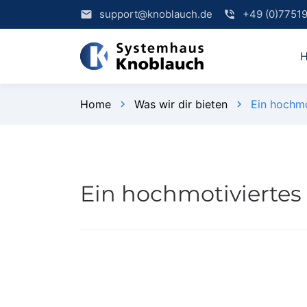
support@knoblauch.de
+49 (0)7751
email
phone_in_talk
Home
Was wir dir bieten
Ein hochmo
chevron_right
chevron_right
Ein hochmotiviertes