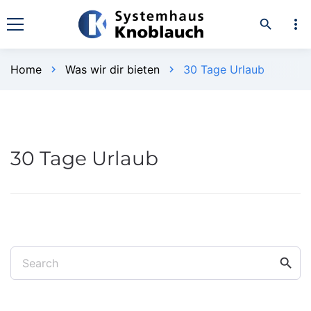
more_vert
search
Home
Was wir dir bieten
30 Tage Urlaub
chevron_right
chevron_right
30 Tage Urlaub
search
Search