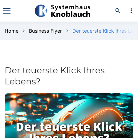
more_vert
search
Home
Business Flyer
Der teuerste Klick Ihres Leb
chevron_right
chevron_right
Der teuerste Klick Ihres
Lebens?